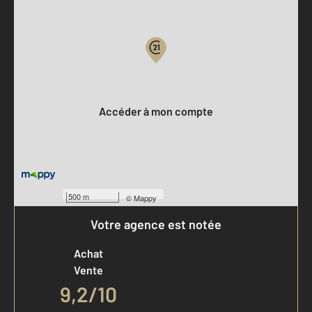
Parlons de vous, parlons biens
Votre compte :
Accéder à mon compte
500 m
©
Mappy
Votre agence est notée
Achat
Vente
9,2
/
10