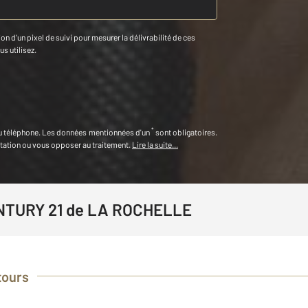
n d'un pixel de suivi pour mesurer la délivrabilité de ces
us utilisez.
*
u téléphone
.
Les données mentionnées d'un
sont obligatoires.
itation ou vous opposer au traitement.
Lire la suite...
NTURY 21 de LA ROCHELLE
tours