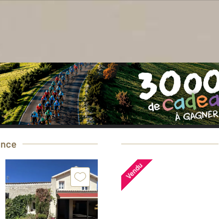
oin d'une estimation
gratuite
pour votre bi
Prendre rendez-vous avec un professionnel
ence
Vendu