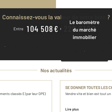
Connaissez-vous la valeur de votre bien ?
Le baromètre
Entre
du marché
immobilier
Je demande une estimation à mon
ombien vaut mon bien
agenc
Je découvre
Nos actualités
SE DONNER TOUTES LES 
gements classés E (par leur DPE)
Vendre vite et bien est tout un 
Lire plus