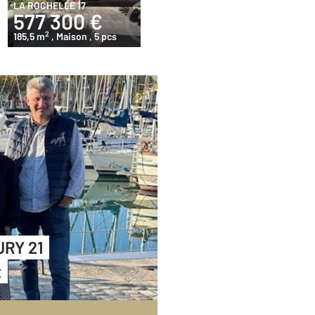
LA ROCHELLE 17
577 300 €
2
185,5 m
, Maison
, 5 pcs
URY 21
t