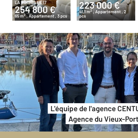
223 000 €
LA ROCHELLE 17
254 800 €
2
41,1 m
, Appartement
, 2
2
65 m
, Appartement
, 3 pcs
pcs
L'équipe de l'agence CENT
Agence du Vieux-Por