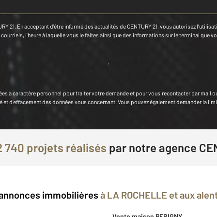
RY 21. En acceptant d'être informé des actualités de CENTURY 21, vous autorisez l'utilisatio
ourriels, l'heure à laquelle vous le faites ainsi que des informations sur le terminal que vo
J'autorise l'agence à me
recontacter
ées à caractère personnel
pour traiter votre demande et pour vous recontacter par mail o
ilité et d'effacement des données vous concernant. Vous pouvez également demander la lim
2 740 projets réalisés
par
notre agence CE
annonces immobilières
à LA ROCHELLE et aux alen
Vente maison PERIGNY