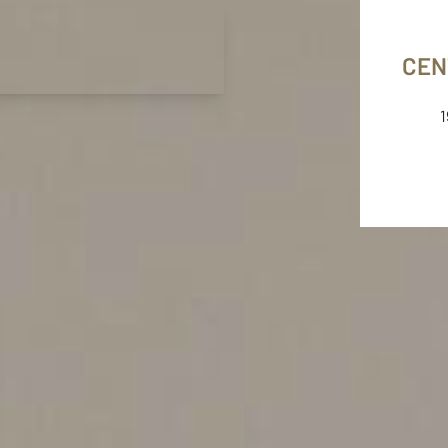
F4map © F4
Map data ©
OpenStreetMap contributors
Credits
CEN
1