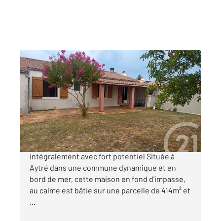
AYTRE 17
2
99 m
, 4 pièces
Ref : 18557
Maison à vendre
338 100 €
Aytré Maison de plain-pied au calme à rénover
intégralement avec fort potentiel Située à
Aytré dans une commune dynamique et en
bord de mer, cette maison en fond d'impasse,
au calme est bâtie sur une parcelle de 414m² et
...