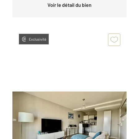
Voir le détail du bien
Exclusivité
LA ROCHELLE 17
2
41,11 m
, 2 pièces
Ref : 18496
Appartement F2 à vendre
223 000 €