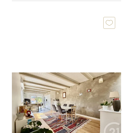
LA ROCHELLE 17
2
120 m
, 4 pièces
Ref : 18513
Maison à vendre
468 000 €
La Rochelle Quartier Tasdon Maison de ville