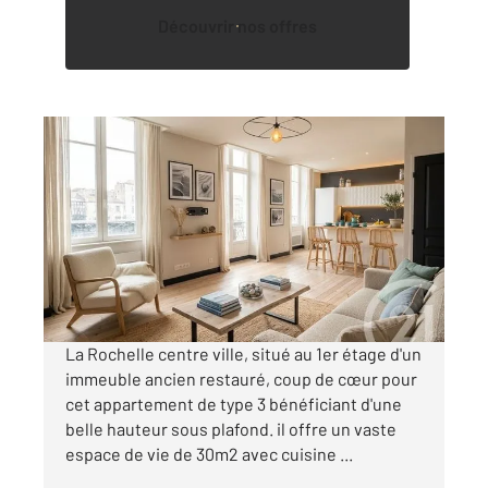
Découvrir nos offres
LA ROCHELLE 17
2
55 m
, 3 pièces
Ref : 18451
Appartement T2 à vendre
280 900 €
Visiter le site dédié
La Rochelle centre ville, situé au 1er étage d'un
immeuble ancien restauré, coup de cœur pour
cet appartement de type 3 bénéficiant d'une
belle hauteur sous plafond. il offre un vaste
espace de vie de 30m2 avec cuisine ...