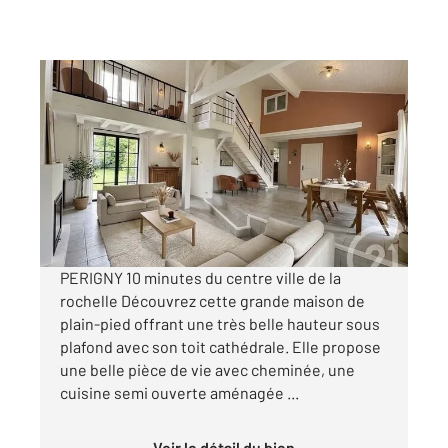
LA ROCHELLE 17
2
145 m
, 5 pièces
Ref : 18457
Maison à vendre
459 000 €
Visiter le site dédié
PERIGNY 10 minutes du centre ville de la
rochelle Découvrez cette grande maison de
plain-pied offrant une très belle hauteur sous
plafond avec son toit cathédrale. Elle propose
une belle pièce de vie avec cheminée, une
cuisine semi ouverte aménagée ...
Voir le détail du bien