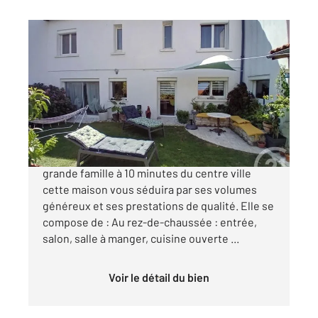
LA ROCHELLE 17
2
177 m
, 6 pièces
Ref : 18255
Maison à vendre
679 500 €
LA ROCHELLE -BEAUREGARD Idéal pour une
grande famille à 10 minutes du centre ville
cette maison vous séduira par ses volumes
généreux et ses prestations de qualité. Elle se
compose de : Au rez-de-chaussée : entrée,
salon, salle à manger, cuisine ouverte ...
Voir le détail du bien