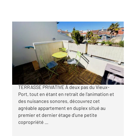
LA ROCHELLE 17
2
37,57 m
, 2 pièces
Ref : 18521
Appartement Duplex à vendre
212 800 €
VIEUX-PORT DE LA ROCHELLE CALME
TERRASSE PRIVATIVE À deux pas du Vieux-
Port, tout en étant en retrait de l'animation et
des nuisances sonores, découvrez cet
agréable appartement en duplex situé au
premier et dernier étage d'une petite
copropriété ...