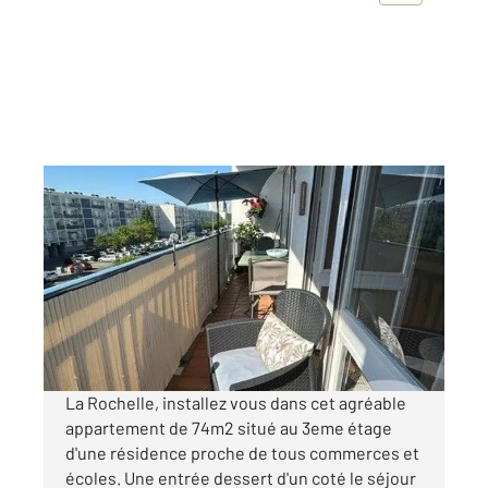
LA ROCHELLE 17
2
70,57 m
, 3 pièces
Ref : 18551
Appartement F3 à vendre
191 800 €
Visiter le site dédié
La Rochelle, installez vous dans cet agréable
appartement de 74m2 situé au 3eme étage
d'une résidence proche de tous commerces et
écoles. Une entrée dessert d'un coté le séjour