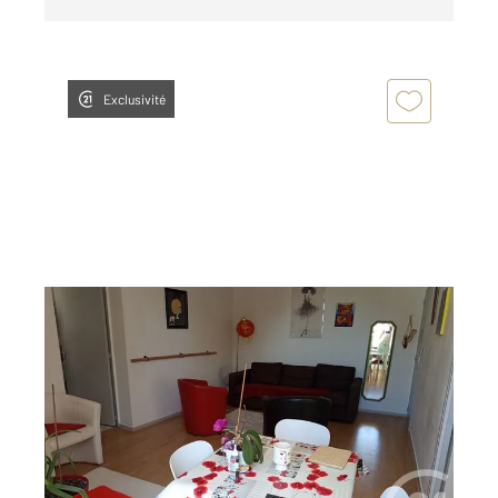
Exclusivité
LA ROCHELLE 17
2
47 m
, 2 pièces
Ref : 18324
Appartement F2 Bis à vendre
249 550 €