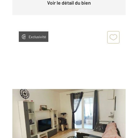
Voir le détail du bien
Exclusivité
LA ROCHELLE 17
2
42 m
, 2 pièces
Ref : 18500
Appartement T2 à vendre
165 550 €