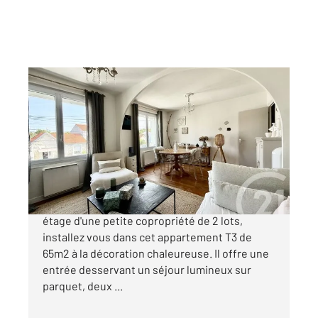
LA ROCHELLE 17
2
65 m
, 3 pièces
Ref : 18120
Appartement F3 à vendre
254 800 €
La Rochelle Port Neuf, Situé au 1er et dernier
étage d'une petite copropriété de 2 lots,
installez vous dans cet appartement T3 de
65m2 à la décoration chaleureuse. Il offre une
entrée desservant un séjour lumineux sur
parquet, deux ...