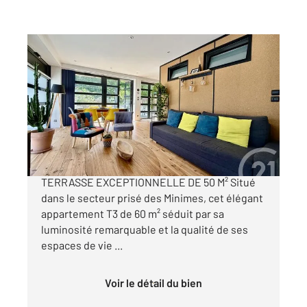
LA ROCHELLE 17
2
60 m
, 3 pièces
Ref : 18553
Appartement F3 à vendre
336 000 €
LES MINIMES APPARTEMENT T3 DE 60 M² AVEC
TERRASSE EXCEPTIONNELLE DE 50 M² Situé
dans le secteur prisé des Minimes, cet élégant
appartement T3 de 60 m² séduit par sa
luminosité remarquable et la qualité de ses
espaces de vie ...
Voir le détail du bien