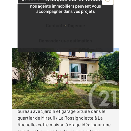
nos agents immobiliers peuvent vous
accompagner dans vos projets
Contacter l'agence
Demander une estimation
LA ROCHELLE 17
2
110 m
, 6 pièces
Ref : 18488
Maison à vendre
317 300 €
LA ROCHELLE - Maison familiale 4 chambres +
bureau avec jardin et garage Située dans le
quartier de Mireuil / La Rossignolette à La
Rochelle, cette maison à étage idéal pour une