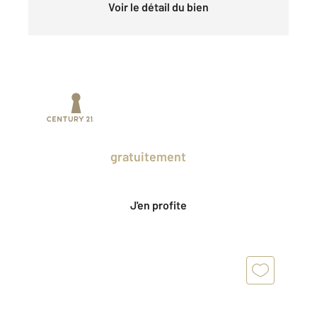
Voir le détail du bien
Prenez un temps d'avance sur le marché
en profitant
gratuitement
des Ventes
Privées CENTURY 21.
J'en profite