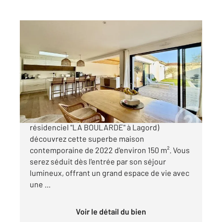
L HOUMEAU 17
2
142 m
, 4 pièces
Ref : 18431
Maison à vendre
757 375 €
A L'Houmeau ( proximité du quartier
résidenciel "LA BOULARDE" à Lagord)
découvrez cette superbe maison
contemporaine de 2022 d'environ 150 m². Vous
serez séduit dès l'entrée par son séjour
lumineux, offrant un grand espace de vie avec
une ...
Voir le détail du bien