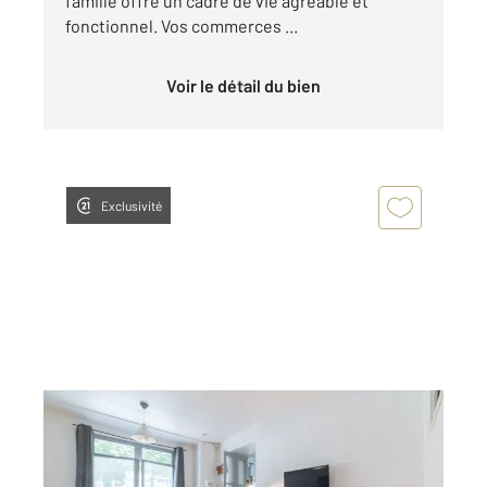
famille offre un cadre de vie agréable et
fonctionnel. Vos commerces ...
Voir le détail du bien
Exclusivité
LA ROCHELLE 17
2
33,05 m
, 2 pièces
Ref : 18506