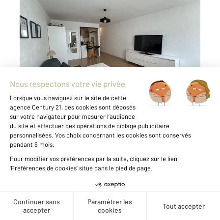
LA ROCHELLE 17
2
36,81 m
, 1 pièce
Ref : 18390
Appartement Studio à vendre
199 990 €
QUARTIER VIEUX PORT Au cœur de La
Rochelle, dans un quartier animé et vivant, cet
appartement T 1bis d'environ 37m2 se situe au
premier étage d'une petite copropriété. Il
comprend une entrée, un séjour spacieux et
lumineux exposé ...
Voir le détail du bien
Créer une alerte