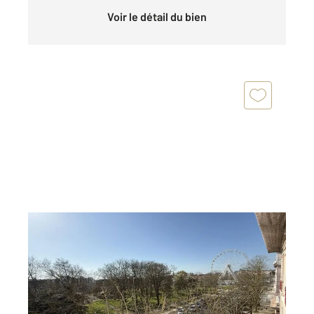
Voir le détail du bien
LA ROCHELLE 17
2
88,61 m
, 4 pièces
Ref : 18205
Appartement T3 à vendre
399 990 €