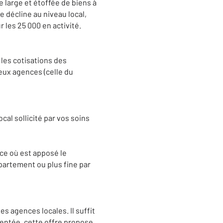
large et étoffée de biens à
e décline au niveau local,
r les 25 000 en activité.
 les cotisations des
eux agences (celle du
cal sollicité par vos soins
nce où est apposé le
partement ou plus fine par
es agences locales. Il suffit
ésentée, cette offre propose