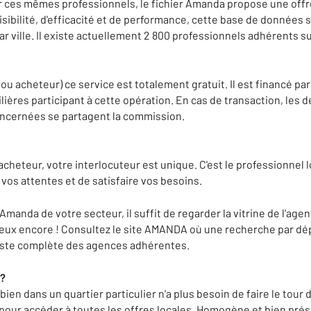
ces mêmes professionnels, le fichier Amanda propose une offre 
sibilité, d'efficacité et de performance, cette base de données s
ar ville. Il existe actuellement 2 800 professionnels adhérents su
 ou acheteur) ce service est totalement gratuit. Il est financé par
ères participant à cette opération. En cas de transaction, les d
oncernées se partagent la commission.
heteur, votre interlocuteur est unique. C'est le professionnel lo
vos attentes et de satisfaire vos besoins.
 Amanda de votre secteur, il suffit de regarder la vitrine de l'age
ieux encore ! Consultez le site AMANDA où une recherche par dé
 liste complète des agences adhérentes.
 ?
en dans un quartier particulier n'a plus besoin de faire le tour d
e, pour accéder à toutes les offres locales. Homogène et bien pr