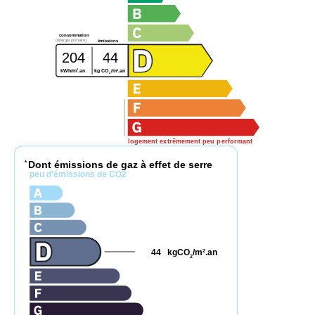
consommation
(énergie primaire)
émissions
204
44
2
2
kWh/m
.an
kg CO
/m
.an
2
logement extrêmement peu performant
Dont émissions de gaz à effet de serre
*
peu d'émissions de CO2
44
kgCO
/m
.an
2
2