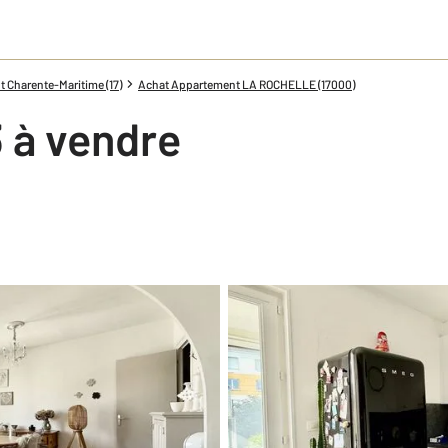
 Charente-Maritime (17)
Achat Appartement LA ROCHELLE (17000)
 à vendre