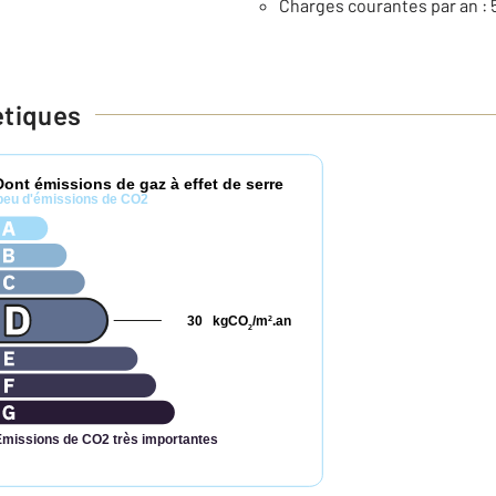
Charges courantes par an : 
étiques
Dont émissions de gaz à effet de serre
peu d'émissions de CO2
30
kgCO
/m
.an
2
2
Émissions de CO2 très importantes