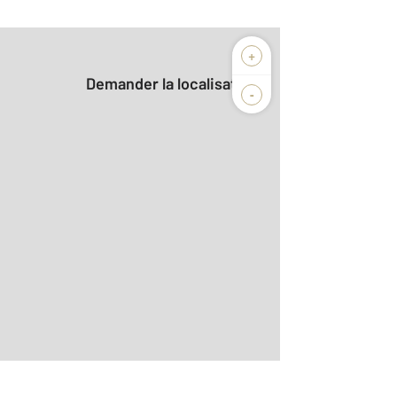
+
Demander la localisation
-
assique