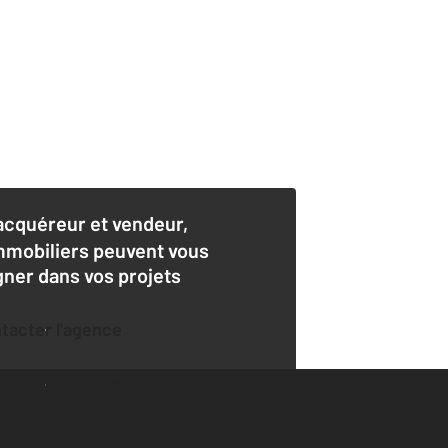
acquéreur et vendeur,
mmobiliers peuvent vous
er dans vos projets
ntacter l'agence
der une estimation