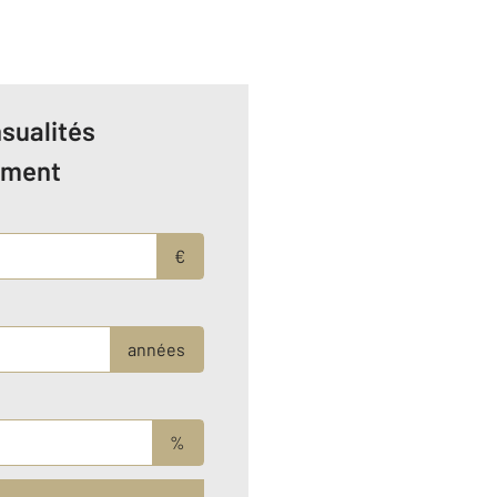
sualités
ement
€
années
%