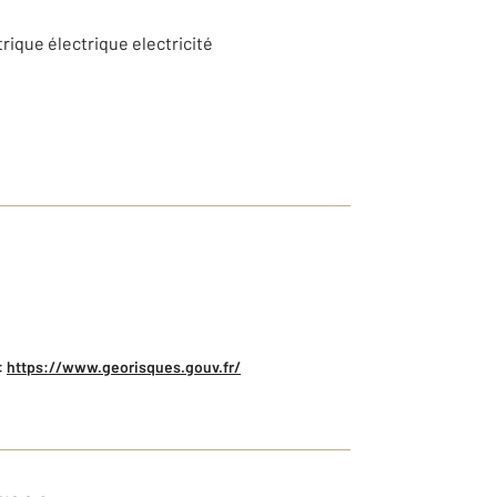
trique électrique electricité
:
https://www.georisques.gouv.fr/