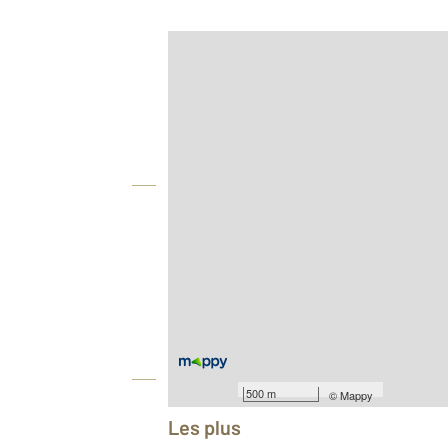
Afficher sur la carte :
Agence
Vue globale
2
Surface totale : 65 m
Type d'appartement : F3
Nombre de pièces : 3
[Voir le détail]
Année construction : 1970
Équipements
500 m
©
Mappy
Les plus