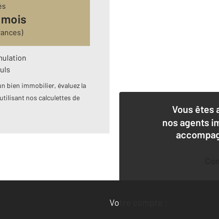
és
 mois
rances)
mulation
uls
n bien immobilier, évaluez la
utilisant nos calculettes de
Vous êtes 
nos agents i
accompagn
Co
Deman
Votre compte :