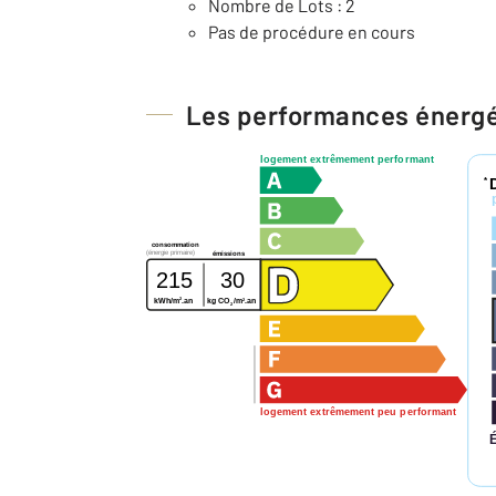
Nombre de Lots : 2
Pas de procédure en cours
Les performances énerg
logement extrêmement performant
*
consommation
(énergie primaire)
émissions
215
30
2
2
kWh/m
.an
kg CO
/m
.an
2
logement extrêmement peu performant