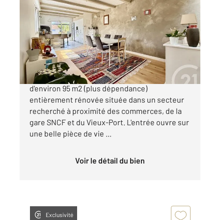
2
120 m
, 4 pièces
Ref : 18513
Maison à vendre
468 000 €
La Rochelle Quartier Tasdon Maison de ville
d'environ 95 m2 (plus dépendance)
entièrement rénovée située dans un secteur
recherché à proximité des commerces, de la
gare SNCF et du Vieux-Port. L'entrée ouvre sur
une belle pièce de vie ...
Voir le détail du bien
Exclusivité