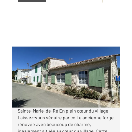
STE MARIE DE RE 17
2
89 m
, 4 pièces
Ref : 18556
Maison à vendre
629 300 €
Visiter le site dédié
Sainte-Marie-de-Ré En plein cœur du village
Laissez-vous séduire par cette ancienne forge
rénovée avec beaucoup de charme,
idéalement située au cœur du village. Cette