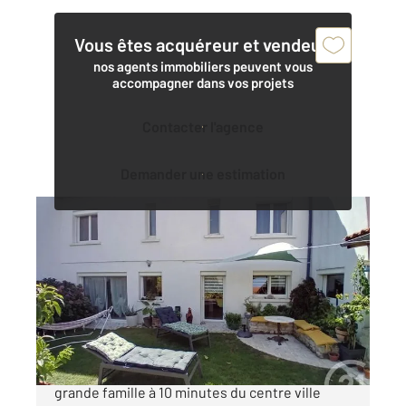
Vous êtes acquéreur et vendeur,
nos agents immobiliers peuvent vous
accompagner dans vos projets
Contacter l'agence
Demander une estimation
LA ROCHELLE 17
2
177 m
, 6 pièces
Ref : 18255
Maison à vendre
679 500 €
LA ROCHELLE -BEAUREGARD Idéal pour une
grande famille à 10 minutes du centre ville