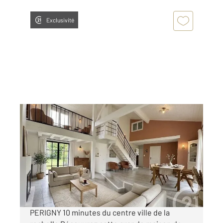
Exclusivité
LA ROCHELLE 17
2
145 m
, 5 pièces
Ref : 18457
Maison à vendre
459 000 €
Visiter le site dédié
PERIGNY 10 minutes du centre ville de la