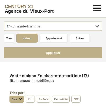
CENTURY 21
Agence du Vieux-Port
17 - Charente-Maritime
Tous
Maison
Appartement
Autres
Appliquer
Vente maison En charente-maritime (17)
15 annonces immobilières :
Trier par :
Date
Prix
Surface
Exclusivité
DPE