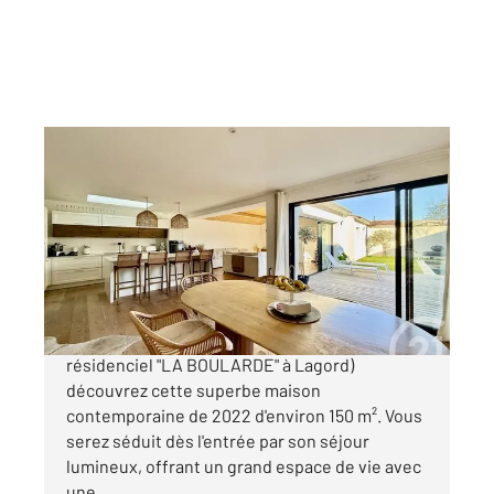
L HOUMEAU 17
2
142 m
, 4 pièces
Ref : 18431
Maison à vendre
757 375 €
A L'Houmeau ( proximité du quartier
résidenciel "LA BOULARDE" à Lagord)
découvrez cette superbe maison
contemporaine de 2022 d'environ 150 m². Vous
serez séduit dès l'entrée par son séjour
lumineux, offrant un grand espace de vie avec
une ...