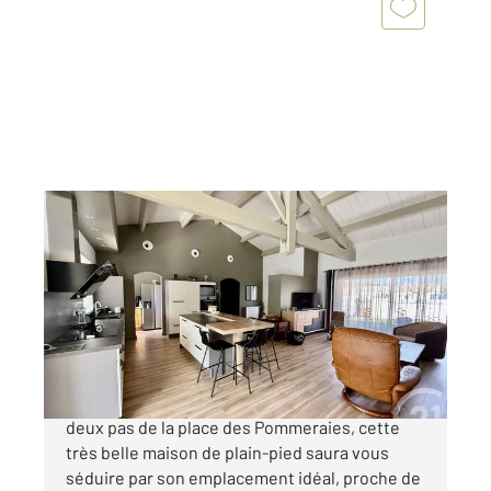
PERIGNY 17
2
130 m
, 5 pièces
Ref : 18490
Maison à vendre
538 000 €
Située sur le secteur recherché de PERIGNY, à
deux pas de la place des Pommeraies, cette
très belle maison de plain-pied saura vous
séduire par son emplacement idéal, proche de