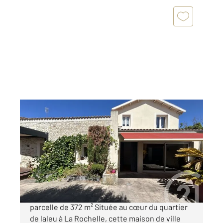
LA ROCHELLE 17
2
185,45 m
, 5 pièces
Ref : 18491
Maison à vendre
577 300 €
Maison de charme à La Rochelle 185 m² sur
parcelle de 372 m² Située au cœur du quartier
de laleu à La Rochelle, cette maison de ville