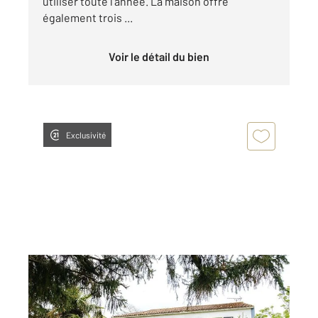
utiliser toute l'année. La maison offre
également trois ...
Voir le détail du bien
Exclusivité
STE SOULLE 17
2
118 m
, 4 pièces
Ref : 18165