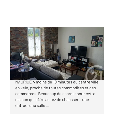
LA ROCHELLE 17
2
90 m
, 3 pièces
Ref : 17188
Maison à vendre
270 500 €
MAISON 3 PIECES -LA ROCHELLE - SAINT
MAURICE A moins de 10 minutes du centre ville
en vélo, proche de toutes commodités et des
commerces. Beaucoup de charme pour cette
maison qui offre au rez de chaussée : une
entrée, une salle ...