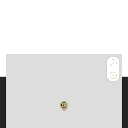
+
-
Parlons de vous, parlons biens
Votre compte :