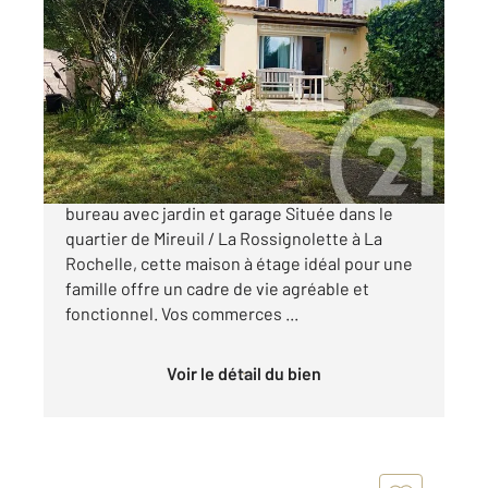
LA ROCHELLE 17
2
110 m
, 6 pièces
Ref : 18488
Maison à vendre
317 300 €
LA ROCHELLE - Maison familiale 4 chambres +
bureau avec jardin et garage Située dans le
quartier de Mireuil / La Rossignolette à La
Rochelle, cette maison à étage idéal pour une
famille offre un cadre de vie agréable et
fonctionnel. Vos commerces ...
Voir le détail du bien