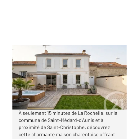
ST MEDARD D AUNIS 17
2
94,16 m
, 4 pièces
Ref : 18412
Maison à vendre
265 000 €
Visiter le site dédié
À seulement 15 minutes de La Rochelle, sur la
commune de Saint-Médard-d'Aunis et à
proximité de Saint-Christophe, découvrez
cette charmante maison charentaise offrant